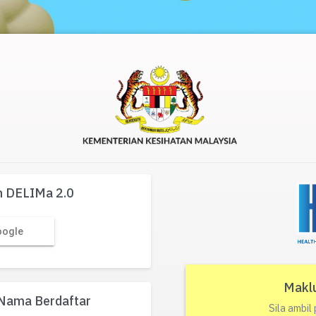
 DELIMa 2.0
oogle
Makl
Nama Berdaftar
Sila ambil