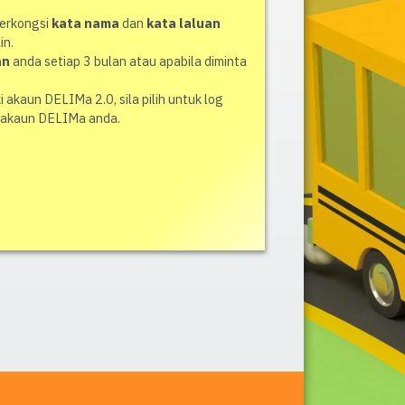
berkongsi
kata nama
dan
kata laluan
in.
an
anda setiap 3 bulan atau apabila diminta
i akaun DELIMa 2.0, sila pilih untuk log
akaun DELIMa anda.