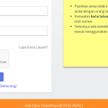
Pastikan anda tidak 
anda dengan orang la
Kemaskini
kata lalu
oleh sistem.
Sekiranya ada memilik
masuk menggunakan 
Lupa Kata Laluan?
k
 Sekarang!
Hak Cipta Terpelihara ©
2026 HePiLI