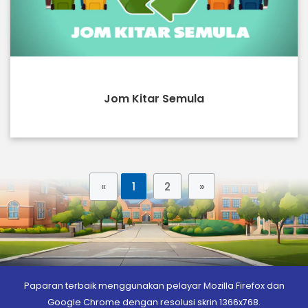
Jom Kitar Semula
«
1
2
»
Paparan terbaik menggunakan pelayar Mozilla Firefox dan
Google Chrome dengan resolusi skrin 1366x768.